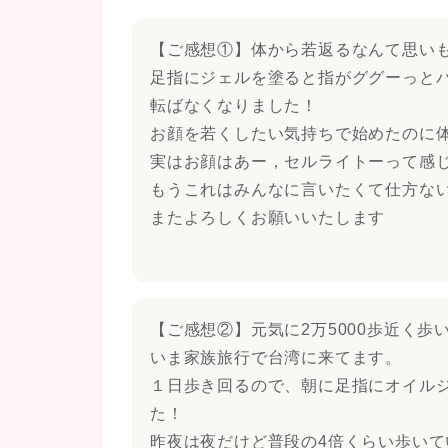
【ご感想①】体から若返るなんて思い
足指にジェルを塗ると指がググーっと
転ばなくなりました！
お顔を若くしたい気持ちで始めたのに
実はお顔はあー，セルライトーって感
もうこれはみんなに言いたくて仕方な
またよろしくお願いいたします
【ご感想②】元気に2万5000歩近く歩
いま家族旅行で台湾に来てます。
１日歩き回るので、朝に足指にオイルジ
た！
昨夜は夜だけど普段の4倍くらい歩い