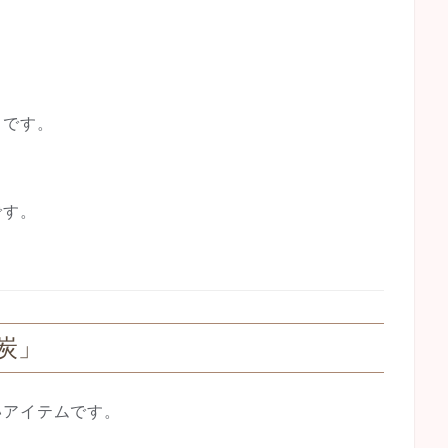
口
です。
です。
炭」
いアイテムです。