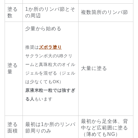
塗る
1か所のリンパ節とそ
複数箇所のリンパ節
数
の周辺
少量から始める
推奨は
ズボラ塗り
サクランボ大のUBクリ
ームと真珠粒大のオイル
塗る
大量に塗る
量
ジェルを混ぜる（ジェル
は少なくてもOK）
原液米粒一粒では強すぎ
る人
もいます
最初から足全体、背
塗る
最初は1か所のリンパ
中など広範囲に塗る
面積
節周りのみ
（薄めてもNG）