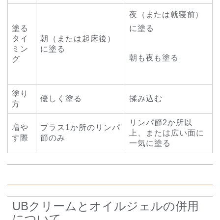
夜（または就寝前）
塗る
に塗る
タイ
朝（または起床後）
ミン
に塗る
朝も夜も塗る
グ
塗り
優しく塗る
揉み込む
方
リンパ節2か所以
増や
プラス1か所のリンパ
上、または広い面に
す際
節のみ
一気に塗る
UBクリームとオイルジェルの併用
について