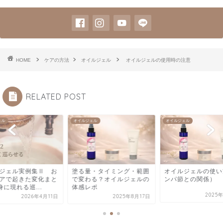
HOME
ケアの方法
オイルジェル
オイルジェルの使用時の注意
RELATED POST
ェル
オイルジェル
オイルジェル
・タイミング・範囲
オイルジェルの使い方（リ
オイルジェル実例集
る？オイルジェルの
ンパ節との関係）
風呂ケアで起きた変
ポ
め│全身に現れる巡..
2025年8月18日
2025年8月17日
2026