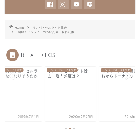
HOME
リンパ・セルライト除去
図解！セルライトのついた体、取れた体
RELATED POST
店の決め手は「セルラ
パ・セルライト除去
リンパ＆セルライト除
リンパ・セルライト除去
はらドーナッツ目黒
リンパ・セルライト除去
トがなくなりそうだか
去 通う頻度は？
おからドーナッツ
」
2019年7月1日
2020年9月25日
2016年8