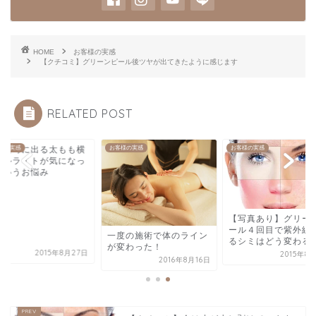
HOME
お客様の実感
【クチコミ】グリーンピール後ツヤが出てきたように感じます
RELATED POST
った時に出る太もも横
様の実感
お客様の実感
お客様の実感
セルライトが気になっ
というお悩み
【写真あり】グリー
ール４回目で紫外線
一度の施術で体のライン
るシミはどう変わる
が変わった！
2015年8月27日
2015年8
2016年8月16日