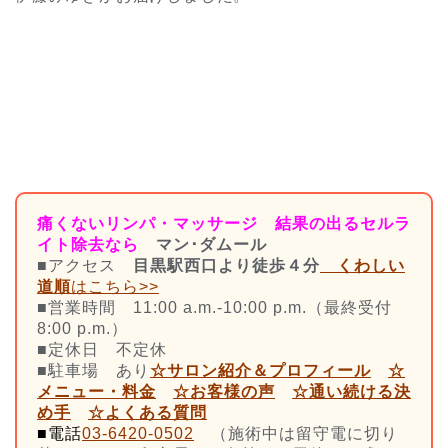
痛くないリンパ・マッサージ 結果の出るセルラ
イト除去なら
マン･ダムール
■アクセス
目黒駅西口より徒歩４分
くわしい
道順
はこちら>>
■営業時間 11:00 a.m.-10:00 p.m.（最終受付
8:00 p.m.）
■定休日 不定休
■駐車場 あり
☆サロン紹介＆プロフィール
☆
メニュー・料金
☆お客様の声
☆
通い続ける決
め手
☆よくある質問
■電話
03-6420-0502
（施術中は留守電に切り