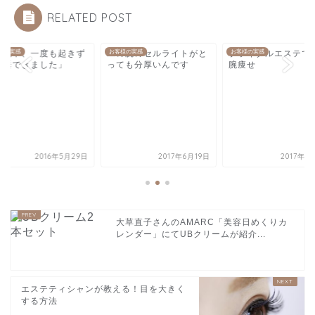
RELATED POST
一晩中、一度も起きず
様の実感
二の腕のセルライトがと
お客様の実感
ブライダルエステで
お客様の実感
熟睡できました」
っても分厚いんです
腕痩せ
2016年5月29日
2017年6月19日
2017年1
大草直子さんのAMARC「美容日めくりカ
レンダー」にてUBクリームが紹介...
エステティシャンが教える！目を大きく
する方法