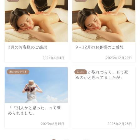
3月のお客様のご感想
9～12月のお客様のご感想
2024年4月4日
2023年12月29日
「疲れが取れづらく、もう死
腕のセルライト
口コミ
ぬのかと思ってましたが」
「『別人かと思った』って褒
められました」
2023年6月15日
2023年2月28日