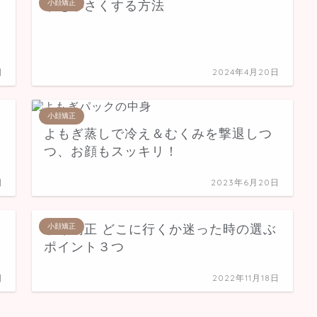
頭を小さくする方法
小顔矯正
日
2024年4月20日
小顔矯正
よもぎ蒸しで冷え＆むくみを撃退しつ
つ、お顔もスッキリ！
日
2023年6月20日
小顔矯正 どこに行くか迷った時の選ぶ
小顔矯正
ポイント３つ
日
2022年11月18日