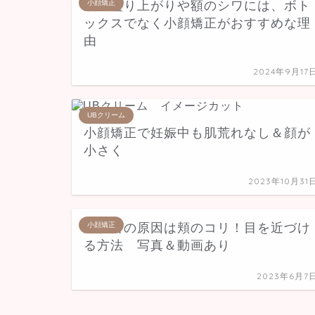
眉の盛り上がりや額のシワには、ボト
小顔矯正
ックスでなく小顔矯正がおすすめな理
由
2024年9月17
UBクリーム
小顔矯正で妊娠中も肌荒れなし＆顔が
小さく
2023年10月31
離れ目の原因は頬のコリ！目を近づけ
小顔矯正
る方法 写真＆動画あり
2023年6月7