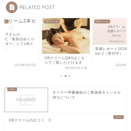
RELATED POST
クリーム
UBクリーム
UBクリーム
草直子さんの
MARC「美容日めくり
レンダー」にてUBク
ム...
実感レポート2026
vol.2（受付中）
UBクリームQ&Aはこち
らでご覧いただけます
2024年3月10日
2026年2
2025年3月27日
オーナー伊藤施術のご新規様キャンセル
待ちについて
UBクリームの口コミ 3